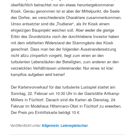
oberflächlich betrachtet nur ein etwas heruntergekommener
Kiosk. Genau genommen ist er aber der Mittelpunkt, die Seele
des Dorfes, wo verschiedenste Charaktere zusammenkommen.
Umso entsetzter sind die „Trudianer“, als ihr Kiosk einem
ehrgeizigen Bauprojekt weichen soll. Aber weder die gierige
Erbin des Grundstücks noch der durchtriebene Investor haben
mit dem erbitterten Widerstand der Stammgäste des Kiosk
gerechnet. Dass man bei der folgenden Auseinandersetzung
nicht allzu zimperlich vorgeht, liegt zum einen an den
turbulenten Lebensläufen der Beteiligten, zum anderen an den
verzwickten Verhältnissen untereinander. Nur eines ist klar:
kampflos aufgeben wird keiner!
Der Kartenvorverkauf für das turbulente Lustspiel startet am
Sonntag, 22. Februar um 10:30 Uhr in der Gaststätte Artkamp-
Möllers in Füchtorf. Danach sind die Karten ab Dienstag, 24.
Februar im Modehaus Hiltermann-Obst in Füchtorf zu erwerben.
Der Preis pro Eintrittskarte beträgt 10 €.
Veröffentlicht unter
Allgemein
,
Laienspielschar