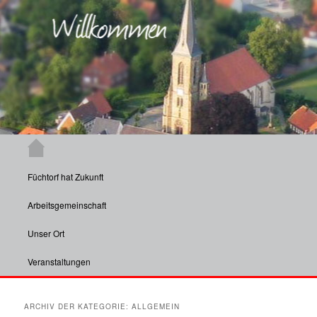
Zum Inhalt wechseln
Zum sekundären Inhalt wechseln
Hauptmenü
Aktuelle Informationen und Veranstaltungen aus Füchtorf und insbesondere
dessen Vereinen.
Füchtorf hat Zukunft
Füchtorf
Arbeitsgemeinschaft
Unser Ort
Veranstaltungen
ARCHIV DER KATEGORIE:
ALLGEMEIN