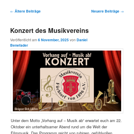
Beitragsnavigation
←
Ältere Beiträge
Neuere Beiträge
→
Konzert des Musikvereins
Veröffentlicht am
6 November, 2025
von
Daniel
Benefader
Unter dem Motto „Vorhang auf – Musik ab“ erwartet euch am 22.
Oktober ein unterhaltsamer Abend rund um die Welt der
Filmmusik. Das Programm reicht von ruhigen, gefühlvollen