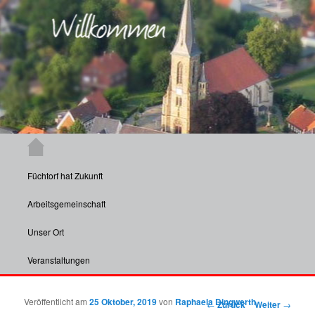
Zum Inhalt wechseln
Hauptmenü
Aktuelle Informationen und Veranstaltungen aus Füchtorf und insbesondere
dessen Vereinen.
Füchtorf hat Zukunft
Füchtorf
Arbeitsgemeinschaft
Unser Ort
Veranstaltungen
Veröffentlicht am
25 Oktober, 2019
von
Raphaela Dingwerth
Beitragsnavigation
←
Zurück
Weiter
→