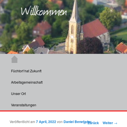
Zum Inhalt wechseln
Hauptmenü
Aktuelle Informationen und Veranstaltungen aus Füchtorf und insbesondere
dessen Vereinen.
Füchtorf hat Zukunft
Füchtorf
Arbeitsgemeinschaft
Unser Ort
Veranstaltungen
Veröffentlicht am
7 April, 2022
von
Daniel Benefader
Beitragsnavigation
←
Zurück
Weiter
→