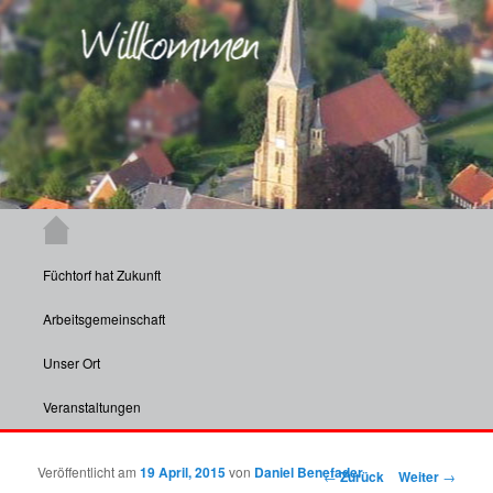
Zum Inhalt wechseln
Hauptmenü
Aktuelle Informationen und Veranstaltungen aus Füchtorf und insbesondere
dessen Vereinen.
Füchtorf hat Zukunft
Füchtorf
Arbeitsgemeinschaft
Unser Ort
Veranstaltungen
Veröffentlicht am
19 April, 2015
von
Daniel Benefader
Beitragsnavigation
←
Zurück
Weiter
→