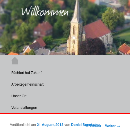
Zum Inhalt wechseln
Hauptmenü
Aktuelle Informationen und Veranstaltungen aus Füchtorf und insbesondere
dessen Vereinen.
Füchtorf hat Zukunft
Füchtorf
Arbeitsgemeinschaft
Unser Ort
Veranstaltungen
Veröffentlicht am
21 August, 2018
von
Daniel Benefader
Beitragsnavigation
←
Zurück
Weiter
→