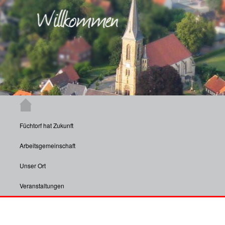
Zum Inhalt wechseln
Hauptmenü
Aktuelle Informationen und Veranstaltungen aus Füchtorf und insbesondere
dessen Vereinen.
Füchtorf hat Zukunft
Füchtorf
Arbeitsgemeinschaft
Unser Ort
Veranstaltungen